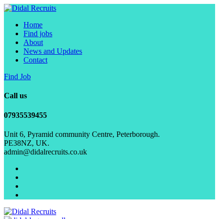
Home
Find jobs
About
News and Updates
Contact
Find Job
Call us
07935539455
Unit 6, Pyramid community Centre, Peterborough.
PE38NZ, UK.
admin@didalrecruits.co.uk